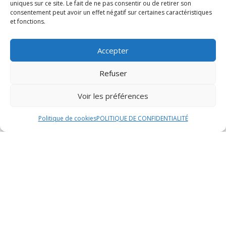
N’HÉSITEZ PAS À
uniques sur ce site. Le fait de ne pas consentir ou de retirer son
consentement peut avoir un effet négatif sur certaines caractéristiques
REGARDER DE
et fonctions.
PLUS PRÈS
Accepter
Refuser
Voir les préférences
Politique de cookies
POLITIQUE DE CONFIDENTIALITÉ
VOUS POURRIEZ
AUSSI AIMER