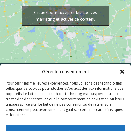
Cliquez pour accepter les cookies
marketing et activer ce contenu
Gérer le consentement
Pour offrir les meilleures expériences, nous utilisons des technologies
telles que les cookies pour stocker et/ou accéder aux informations des
appareils. Le fait de consentir à ces technologies nous permettra de
« Que serait la vie si nous n’avions pas le courage
traiter des données telles que le comportement de navigation ou les ID
d’essayer quoi que ce soit ? »
uniques sur ce site. Le fait de ne pas consentir ou de retirer son
consentement peut avoir un effet négatif sur certaines caractéristiques
et fonctions.
Vincent Van Gogh