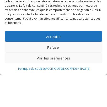
l’aspect de façades . Les poignées
telles que les cookies pour stocker et/ou accéder aux informations des
encastrées sont possibles en noir, blanc,
appareils. Le fait de consentir à ces technologies nous permettra de
traiter des données telles que le comportement de navigation ou les ID
aspect inox ou laquées en couleur.
uniques sur ce site. Le fait de ne pas consentir ou de retirer son
consentement peut avoir un effet négatif sur certaines caractéristiques
et fonctions.
Accepter
Refuser
Voir les préférences
Politique de cookies
POLITIQUE DE CONFIDENTIALITÉ