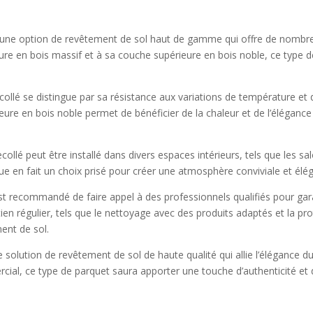
st une option de revêtement de sol haut de gamme qui offre de nombre
ure en bois massif et à sa couche supérieure en bois noble, ce type de p
llé se distingue par sa résistance aux variations de température et d’
eure en bois noble permet de bénéficier de la chaleur et de l’élégance
collé peut être installé dans divers espaces intérieurs, tels que les s
 en fait un choix prisé pour créer une atmosphère conviviale et élég
 il est recommandé de faire appel à des professionnels qualifiés pour ga
tien régulier, tels que le nettoyage avec des produits adaptés et la pr
ment de sol.
solution de revêtement de sol de haute qualité qui allie l’élégance du
ial, ce type de parquet saura apporter une touche d’authenticité et d