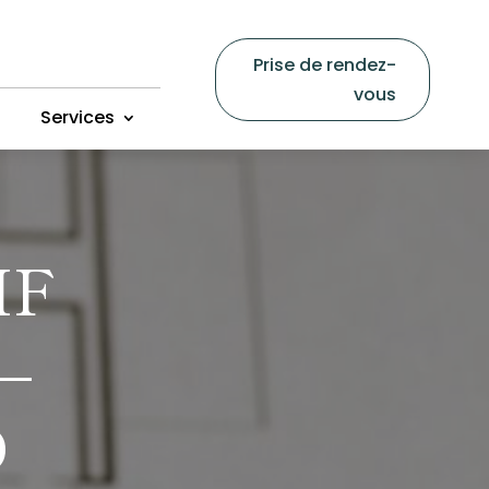
Prise de rendez-
vous
Services
IF
–
D