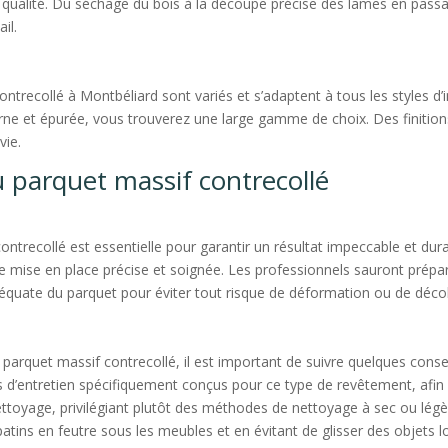
e qualité. Du séchage du bois à la découpe précise des lames en pass
il.
ontrecollé à Montbéliard sont variés et s’adaptent à tous les styles d
erne et épurée, vous trouverez une large gamme de choix. Des finitio
vie.
du parquet massif contrecollé
ontrecollé est essentielle pour garantir un résultat impeccable et dura
 mise en place précise et soignée. Les professionnels sauront prépare
équate du parquet pour éviter tout risque de déformation ou de déco
 parquet massif contrecollé, il est important de suivre quelques conse
s d’entretien spécifiquement conçus pour ce type de revêtement, afin d
u nettoyage, privilégiant plutôt des méthodes de nettoyage à sec ou l
patins en feutre sous les meubles et en évitant de glisser des objets l