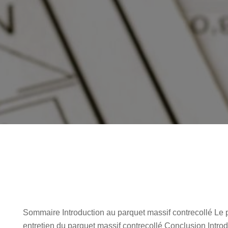
Sommaire Introduction au parquet massif contrecollé Le pa
entretien du parquet massif contrecollé Conclusion Introd