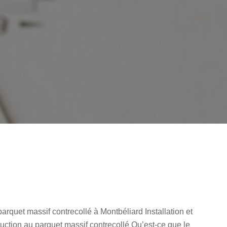
rquet massif contrecollé à Montbéliard Installation et
uction au parquet massif contrecollé Qu’est-ce que le