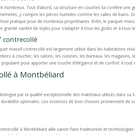
 nombreux. Tout d’abord, sa structure en couches lui confère une gran
nnements, y compris les pièces humides comme les salles de bains. De p
 choix pratique pour de nombreux propriétaires. Enfin, le parquet mass
e grande variété de styles pour s’adapter à tous les goûts et à tous le
 contrecollé
rquet massif contrecollé est largement utilisé dans les habitations r
chambres à coucher, les salons, les cuisines, les bureaux, les magasins, 
x populaire pour apporter une touche d’élégance et de confort à tout 
ollé à Montbéliard
istingue par la qualité exceptionnelle des matériaux utilisés dans sa
 durabilité optimales. Les essences de bois choisies proviennent de 
ontrecollé à Montbéliard allie savoir-faire traditionnel et technolog