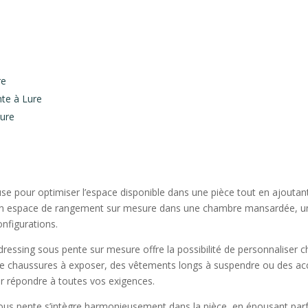
re
nte à Lure
Lure
se pour optimiser l’espace disponible dans une pièce tout en ajoutan
 un espace de rangement sur mesure dans une chambre mansardée, un 
nfigurations.
un dressing sous pente sur mesure offre la possibilité de personnalise
de chaussures à exposer, des vêtements longs à suspendre ou des ac
 répondre à toutes vos exigences.
ous pente s’intègre harmonieusement dans la pièce, en épousant parf