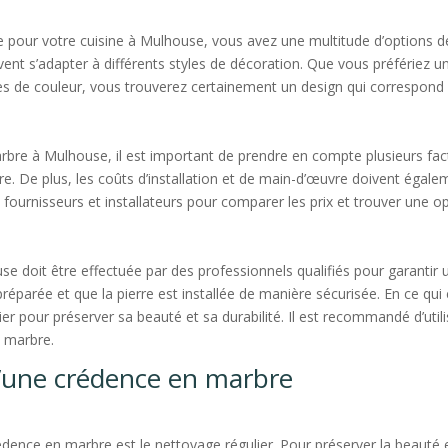
e pour votre cuisine à Mulhouse, vous avez une multitude d’options de
vent s’adapter à différents styles de décoration. Que vous préfériez 
e couleur, vous trouverez certainement un design qui correspond à v
rbre à Mulhouse, il est important de prendre en compte plusieurs fact
ierre. De plus, les coûts d’installation et de main-d’œuvre doivent égale
urnisseurs et installateurs pour comparer les prix et trouver une op
e doit être effectuée par des professionnels qualifiés pour garantir un
réparée et que la pierre est installée de manière sécurisée. En ce qu
ier pour préserver sa beauté et sa durabilité. Il est recommandé d’uti
u marbre.
 d’une crédence en marbre
édence en marbre est le nettoyage régulier. Pour préserver la beauté et