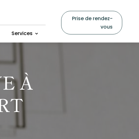
Prise de rendez-
vous
Services
E À
ORT