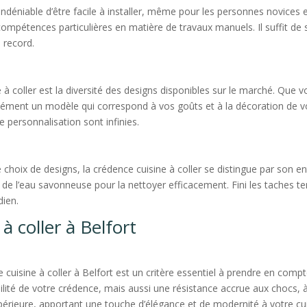
indéniable d’être facile à installer, même pour les personnes novices 
compétences particulières en matière de travaux manuels. Il suffit de s
 record.
à coller est la diversité des designs disponibles sur le marché. Que 
rcément un modèle qui correspond à vos goûts et à la décoration de v
e personnalisation sont infinies.
ge choix de designs, la crédence cuisine à coller se distingue par son en
 de l’eau savonneuse pour la nettoyer efficacement. Fini les taches tena
dien.
à coller à Belfort
e cuisine à coller à Belfort est un critère essentiel à prendre en com
ilité de votre crédence, mais aussi une résistance accrue aux chocs, à
rieure, apportant une touche d’élégance et de modernité à votre cui